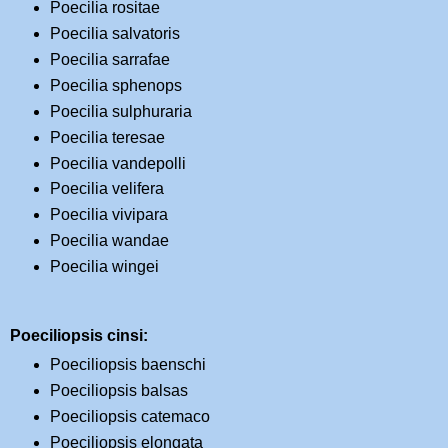
Poecilia rositae
Poecilia salvatoris
Poecilia sarrafae
Poecilia sphenops
Poecilia sulphuraria
Poecilia teresae
Poecilia vandepolli
Poecilia velifera
Poecilia vivipara
Poecilia wandae
Poecilia wingei
Poeciliopsis cinsi:
Poeciliopsis baenschi
Poeciliopsis balsas
Poeciliopsis catemaco
Poeciliopsis elongata