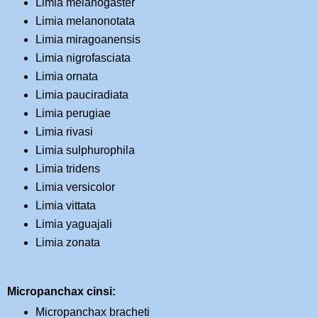
Limia melanogaster
Limia melanonotata
Limia miragoanensis
Limia nigrofasciata
Limia ornata
Limia pauciradiata
Limia perugiae
Limia rivasi
Limia sulphurophila
Limia tridens
Limia versicolor
Limia vittata
Limia yaguajali
Limia zonata
Micropanchax cinsi:
Micropanchax bracheti