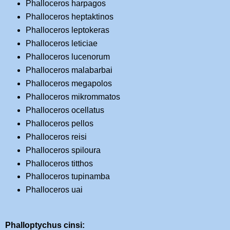
Phalloceros harpagos
Phalloceros heptaktinos
Phalloceros leptokeras
Phalloceros leticiae
Phalloceros lucenorum
Phalloceros malabarbai
Phalloceros megapolos
Phalloceros mikrommatos
Phalloceros ocellatus
Phalloceros pellos
Phalloceros reisi
Phalloceros spiloura
Phalloceros titthos
Phalloceros tupinamba
Phalloceros uai
Phalloptychus cinsi: