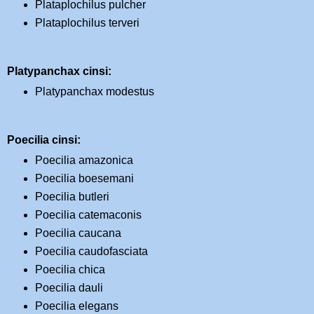
Plataplochilus pulcher
Plataplochilus terveri
Platypanchax cinsi:
Platypanchax modestus
Poecilia cinsi:
Poecilia amazonica
Poecilia boesemani
Poecilia butleri
Poecilia catemaconis
Poecilia caucana
Poecilia caudofasciata
Poecilia chica
Poecilia dauli
Poecilia elegans