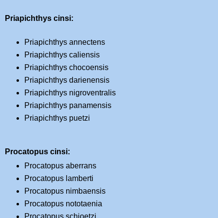
Priapichthys cinsi:
Priapichthys annectens
Priapichthys caliensis
Priapichthys chocoensis
Priapichthys darienensis
Priapichthys nigroventralis
Priapichthys panamensis
Priapichthys puetzi
Procatopus cinsi:
Procatopus aberrans
Procatopus lamberti
Procatopus nimbaensis
Procatopus nototaenia
Procatopus schioetzi