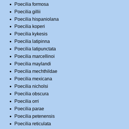
Poecilia formosa
Poecilia gillii
Poecilia hispaniolana
Poecilia koperi
Poecilia kykesis
Poecilia latipinna
Poecilia latipunctata
Poecilia marcellinoi
Poecilia maylandi
Poecilia mechthildae
Poecilia mexicana
Poecilia nicholsi
Poecilia obscura
Poecilia orri
Poecilia parae
Poecilia petenensis
Poecilia reticulata