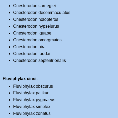
Cnesterodon carnegiei
Cnesterodon decemmaculatus
Cnesterodon holopteros
Cnesterodon hypselurus
Cnesterodon iguape
Cnesterodon omorgmatos
Cnesterodon pirai
Cnesterodon raddai
Cnesterodon septentrionalis
Fluviphylax cinsi:
Fluviphylax obscurus
Fluviphylax palikur
Fluviphylax pygmaeus
Fluviphylax simplex
Fluviphylax zonatus